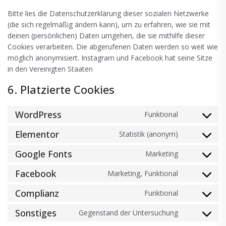
Bitte lies die Datenschutzerklärung dieser sozialen Netzwerke
(die sich regelmäßig ändern kann), um zu erfahren, wie sie mit
deinen (persönlichen) Daten umgehen, die sie mithilfe dieser
Cookies verarbeiten. Die abgerufenen Daten werden so weit wie
möglich anonymisiert. Instagram und Facebook hat seine Sitze
in den Vereinigten Staaten
6. Platzierte Cookies
WordPress
Funktional
Consent
to
Elementor
Statistik (anonym)
Consent
service
to
wordpress
Google Fonts
Marketing
Consent
service
to
elementor
Facebook
Marketing, Funktional
Consent
service
to
google-
Complianz
Funktional
Consent
service
fonts
to
facebook
Sonstiges
Gegenstand der Untersuchung
Consent
service